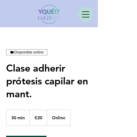
Disponible online
Clase adherir
prótesis capilar en
mant.
20
euros
30 min
3
€20
Online
0
m