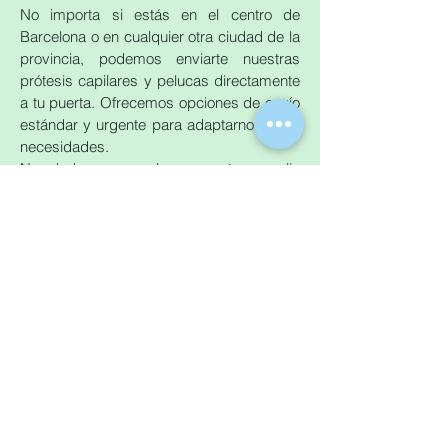
No importa si estás en el centro de
Barcelona o en cualquier otra ciudad de la
provincia, podemos enviarte nuestras
prótesis capilares y pelucas directamente
a tu puerta. Ofrecemos opciones de envío
estándar y urgente para adaptarnos a tus
necesidades.
No dudes en explorar nuestra amplia
selección de productos y contactarnos si
necesitas ayuda para elegir la solución
capilar perfecta para ti. Estamos
encantados de ofrecer soluciones de alta
calidad y un servicio excepcional a
nuestros clientes en la provincia de
Barcelona."
Comprar una prótesis capilar no es
comprar unas chanclas...Pregunta lo que
quieras: