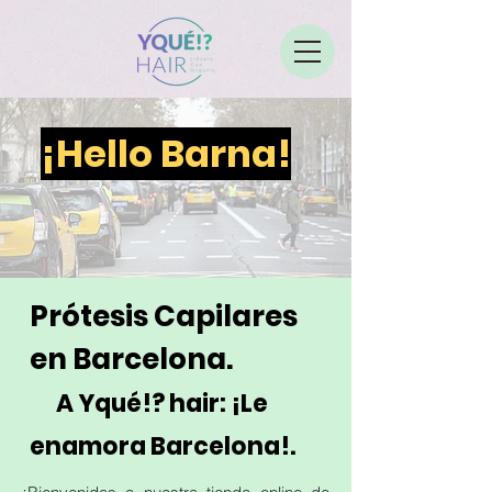
¡Hello Barna!
Prótesis Capilares
en Barcelona.
A Yqué!?
hair:
¡L
e
enamora Bar
celona!.