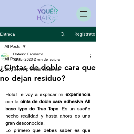
Regístrate
Entrada
All Posts
Roberto Escalante
All Posts
12 abr 2023
2 min de lectura
¿Cintas de doble cara que
Blog sobre prótesis capilares.
no dejan residuo?
Hola! Te voy a explicar mi 
experiencia
con la
 cinta de doble cara adhesiva All 
base type de True Tape
. Es un sueño 
hecho realidad y hasta ahora es una 
gran desconocida.
Lo primero que debes saber es que 